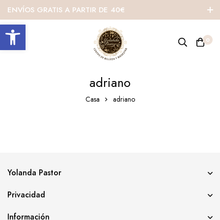
ENVÍOS GRATIS A PARTIR DE 40€
Abrir barra de herramientas
0
adriano
Casa
adriano
Yolanda Pastor
Privacidad
Información