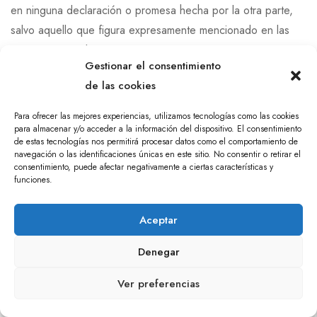
en ninguna declaración o promesa hecha por la otra parte,
salvo aquello que figura expresamente mencionado en las
presentes Condiciones.
Gestionar el consentimiento
de las cookies
16.- PROTECCIÓN DE DATOS
Para ofrecer las mejores experiencias, utilizamos tecnologías como las cookies
Puedes consultar la información sobre cómo tratamos tus
para almacenar y/o acceder a la información del dispositivo. El consentimiento
datos de carácter personal, accediendo a nuestra política de
de estas tecnologías nos permitirá procesar datos como el comportamiento de
navegación o las identificaciones únicas en este sitio. No consentir o retirar el
privacidad en nuestra web
consentimiento, puede afectar negativamente a ciertas características y
funciones.
17.- LEGISLACIÓN APLICABLE Y JURISDICCIÓN
Aceptar
Las condiciones presentes se regirán por la legislación
Denegar
española vigente. La lengua utilizada será el Castellano. En
caso de tener que recurrir a los Tribunales para dirimir
Ver preferencias
0
0
cualquier controversia entre las partes, si el usuario es
consumidor, serán de aplicación los Juzgados y Tribunales