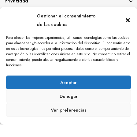
Privacidad
Información
Gestionar el consentimiento
de las cookies
Para ofrecer las mejores experiencias, utilizamos tecnologías como las cookies
para almacenar y/o acceder a la información del dispositivo. El consentimiento
de estas tecnologías nos permitirá procesar datos como el comportamiento de
navegación o las identificaciones únicas en este sitio. No consentir o retirar el
© YOLANDA PASTOR 2024. TODOS LOS DERECHOS
consentimiento, puede afectar negativamente a ciertas características y
RESERVADOS. AGENCIA DE COMUNICACIÓN
funciones.
ÁNGULO TRES.
Aceptar
Denegar
Ver preferencias
0
0