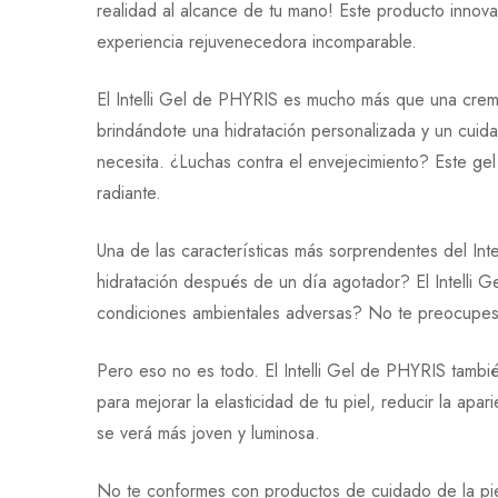
realidad al alcance de tu mano! Este producto innov
experiencia rejuvenecedora incomparable.
0
Preguntas
Base en
El Intelli Gel de PHYRIS es mucho más que una crema
brindándote una hidratación personalizada y un cuida
Todavía no hay comenta
No hay ninguna pregun
necesita. ¿Luchas contra el envejecimiento? Este gel i
radiante.
Una de las características más sorprendentes del Inte
hidratación después de un día agotador? El Intelli Gel
condiciones ambientales adversas? No te preocupes, e
Pero eso no es todo. El Intelli Gel de PHYRIS tambié
para mejorar la elasticidad de tu piel, reducir la ap
se verá más joven y luminosa.
No te conformes con productos de cuidado de la piel