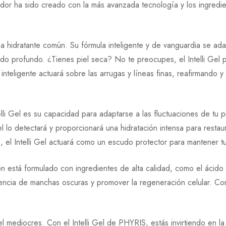
ador ha sido creado con la más avanzada tecnología y los ingredi
 0 Comentarios
 hidratante común. Su fórmula inteligente y de vanguardia se adap
do profundo. ¿Tienes piel seca? No te preocupes, el Intelli Gel p
rios.
ta encontrado.
nteligente actuará sobre las arrugas y líneas finas, reafirmando y 
lli Gel es su capacidad para adaptarse a las fluctuaciones de tu pi
 lo detectará y proporcionará una hidratación intensa para restaura
l Intelli Gel actuará como un escudo protector para mantener tu 
n está formulado con ingredientes de alta calidad, como el ácido h
ariencia de manchas oscuras y promover la regeneración celular. Co
 mediocres. Con el Intelli Gel de PHYRIS, estás invirtiendo en la