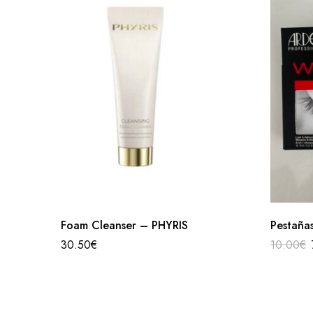
Foam Cleanser – PHYRIS
Pestañas
30.50
€
10.00
€