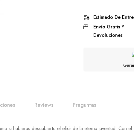
Estimado De Entre
Envío Gratis Y
Devoluciones:
Garan
uciones
Reviews
Preguntas
ción Y Revisión De
spuesta
omo si hubieras descubierto el elixir de la eterna juventud. Con e