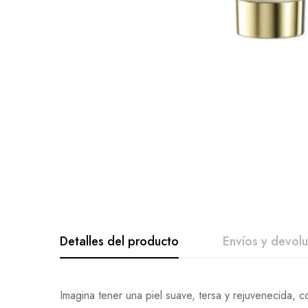
Detalles del producto
Envíos y devol
De La Califica
Pregunta Y Re
Imagina tener una piel suave, tersa y rejuvenecida, c