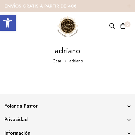
ENVÍOS GRATIS A PARTIR DE 40€
Abrir barra de herramientas
0
adriano
Casa
adriano
Yolanda Pastor
Privacidad
Información