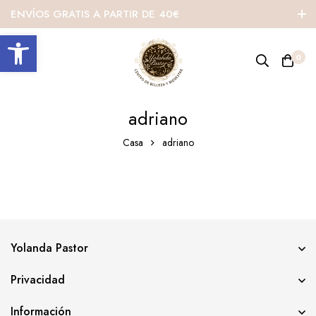
ENVÍOS GRATIS A PARTIR DE 40€
Abrir barra de herramientas
0
adriano
Casa
adriano
Yolanda Pastor
Privacidad
Información