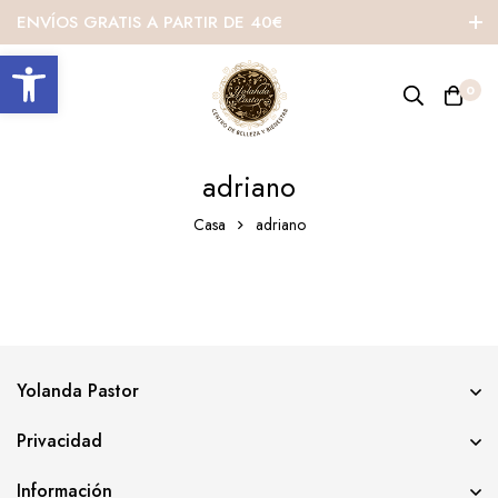
ENVÍOS GRATIS A PARTIR DE 40€
Abrir barra de herramientas
0
adriano
Casa
adriano
Yolanda Pastor
Privacidad
Información