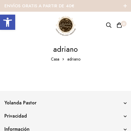
ENVÍOS GRATIS A PARTIR DE 40€
Abrir barra de herramientas
0
adriano
Casa
adriano
Yolanda Pastor
Privacidad
Información