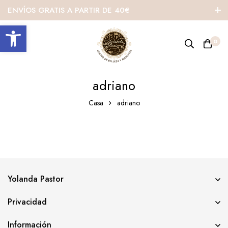
ENVÍOS GRATIS A PARTIR DE 40€
Abrir barra de herramientas
0
adriano
Casa
adriano
Yolanda Pastor
Privacidad
Información