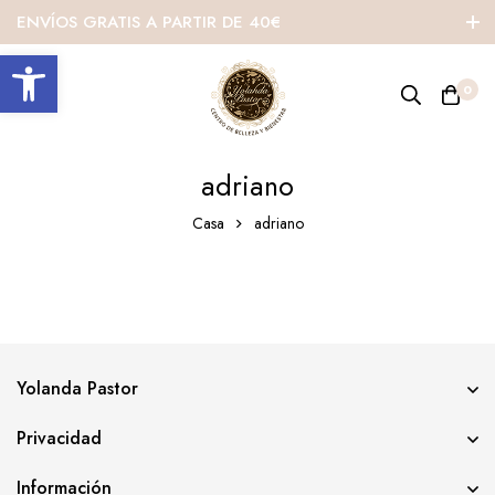
ENVÍOS GRATIS A PARTIR DE 40€
Abrir barra de herramientas
0
adriano
Casa
adriano
Yolanda Pastor
Privacidad
Información