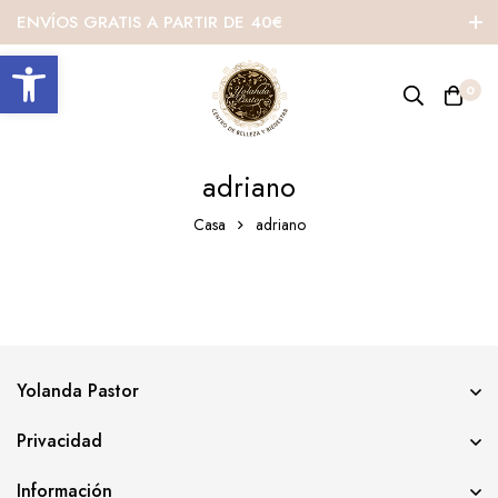
ENVÍOS GRATIS A PARTIR DE 40€
Abrir barra de herramientas
0
adriano
Casa
adriano
Yolanda Pastor
Privacidad
Información