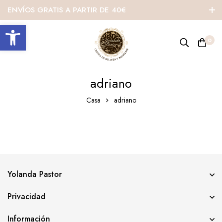
ENVÍOS GRATIS A PARTIR DE 40€
Abrir barra de herramientas
0
adriano
Casa
adriano
Yolanda Pastor
Privacidad
Información