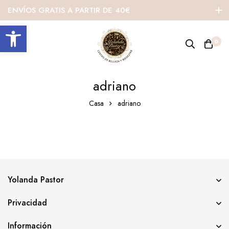
ENVÍOS GRATIS A PARTIR DE 40€
Abrir barra de herramientas
0
adriano
Casa
adriano
Yolanda Pastor
Privacidad
Información