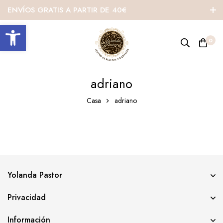
ENVÍOS GRATIS A PARTIR DE 40€
Abrir barra de herramientas
0
adriano
Casa
adriano
Yolanda Pastor
Privacidad
Información