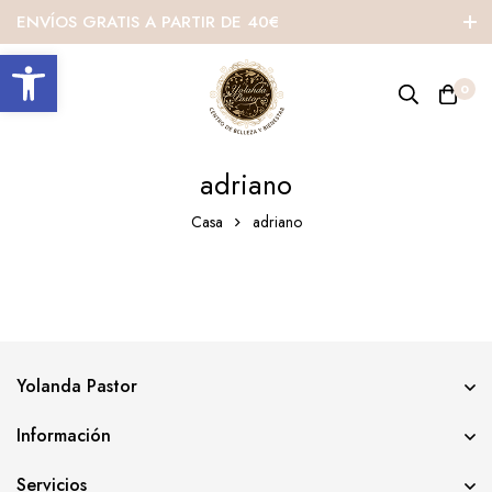
ENVÍOS GRATIS A PARTIR DE 40€
Abrir barra de herramientas
0
adriano
Casa
adriano
Yolanda Pastor
Información
Servicios