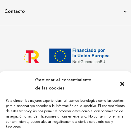
Contacto
© YOLANDA PASTOR 2023. TODOS LOS DERECHOS
Gestionar el consentimiento
RESERVADOS. DISEÑO WEB Y POSICIONAMIENTO SEO
de las cookies
ÁNGULO TRES
.
Para ofrecer las mejores experiencias, utilizamos tecnologías como las cookies
Privacidad
Cookies
Más sobre cookies
para almacenar y/o acceder a la información del dispositivo. El consentimiento
de estas tecnologías nos permitirá procesar datos como el comportamiento de
Aviso Legal
navegación o las identificaciones únicas en este sitio. No consentir o retirar el
consentimiento, puede afectar negativamente a ciertas características y
funciones.