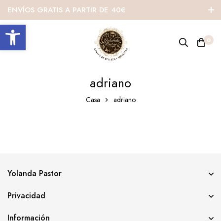
ENVÍOS GRATIS A PARTIR DE 40€
Abrir barra de herramientas
0
adriano
Casa
adriano
Yolanda Pastor
Privacidad
Información