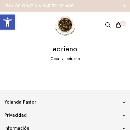
ENVÍOS GRATIS A PARTIR DE 40€
Abrir barra de herramientas
0
adriano
Casa
adriano
Yolanda Pastor
Privacidad
Información