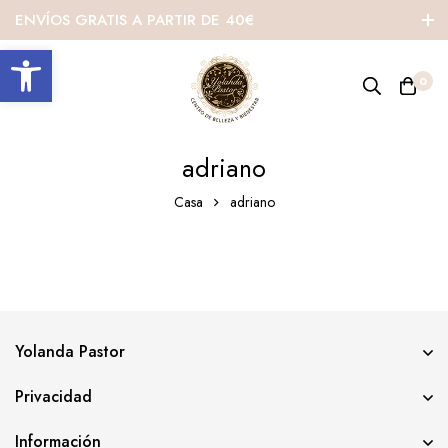
ENVÍOS GRATIS A PARTIR DE 40€
Abrir barra de herramientas
0
adriano
Casa
adriano
Yolanda Pastor
Privacidad
Información