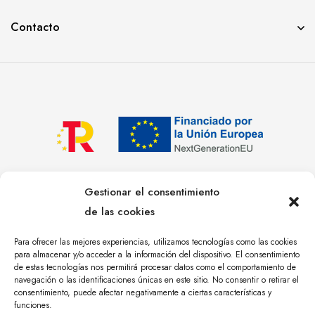
Contacto
© YOLANDA PASTOR 2023. TODOS LOS DERECHOS
Gestionar el consentimiento
RESERVADOS. DISEÑO WEB Y POSICIONAMIENTO SEO
de las cookies
ÁNGULO TRES
.
Para ofrecer las mejores experiencias, utilizamos tecnologías como las cookies
Privacidad
Cookies
Más sobre cookies
para almacenar y/o acceder a la información del dispositivo. El consentimiento
de estas tecnologías nos permitirá procesar datos como el comportamiento de
Aviso Legal
navegación o las identificaciones únicas en este sitio. No consentir o retirar el
consentimiento, puede afectar negativamente a ciertas características y
funciones.