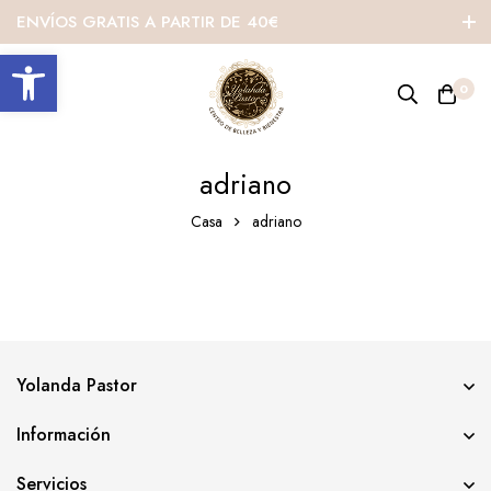
ENVÍOS GRATIS A PARTIR DE 40€
Abrir barra de herramientas
0
adriano
Casa
adriano
Yolanda Pastor
Información
Servicios