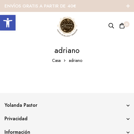
ENVÍOS GRATIS A PARTIR DE 40€
Abrir barra de herramientas
0
adriano
Casa
adriano
Yolanda Pastor
Privacidad
Información