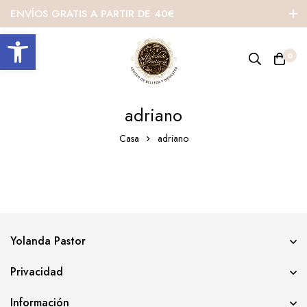
ENVÍOS GRATIS A PARTIR DE 40€
Abrir barra de herramientas
0
adriano
Casa
adriano
Yolanda Pastor
Privacidad
Información