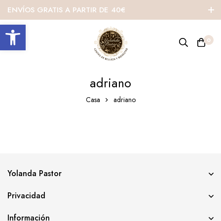
ENVÍOS GRATIS A PARTIR DE 40€
Abrir barra de herramientas
0
adriano
Casa
adriano
Yolanda Pastor
Privacidad
Información