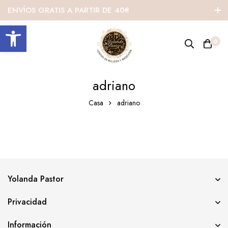
ENVÍOS GRATIS A PARTIR DE 40€
Abrir barra de herramientas
0
adriano
Casa
adriano
Yolanda Pastor
Privacidad
Información