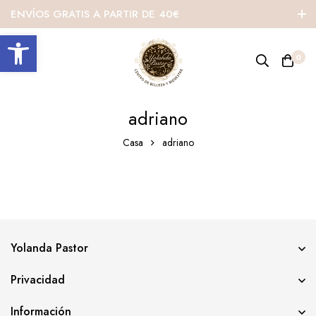
ENVÍOS GRATIS A PARTIR DE 40€
Abrir barra de herramientas
0
adriano
Casa
adriano
Yolanda Pastor
Privacidad
Información