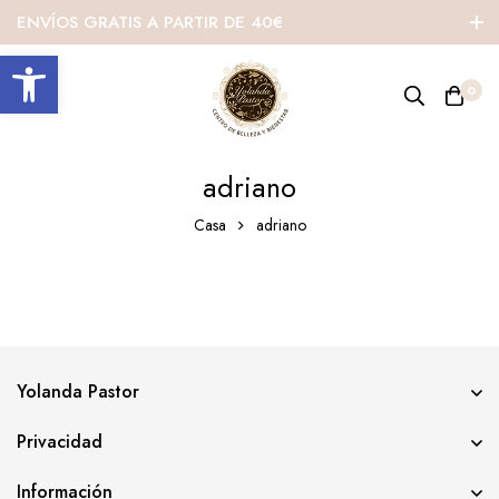
ENVÍOS GRATIS A PARTIR DE 40€
Abrir barra de herramientas
0
adriano
Casa
adriano
Yolanda Pastor
Privacidad
Información