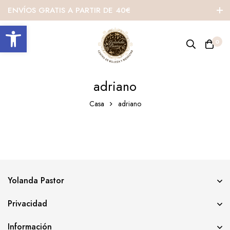
ENVÍOS GRATIS A PARTIR DE 40€
Abrir barra de herramientas
0
adriano
Casa
adriano
Yolanda Pastor
Privacidad
Información