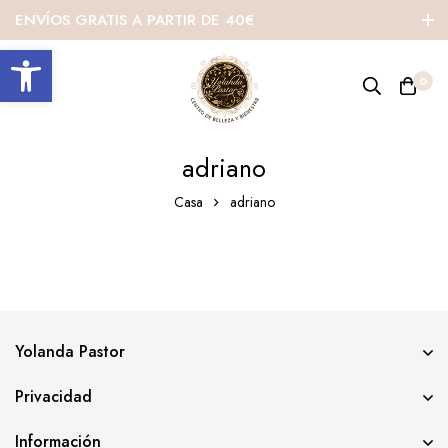
ENVÍOS GRATIS A PARTIR DE 40€
Abrir barra de herramientas
0
adriano
Casa
adriano
Yolanda Pastor
Privacidad
Información