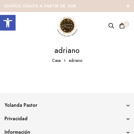
ENVÍOS GRATIS A PARTIR DE 40€
Abrir barra de herramientas
0
adriano
Casa
adriano
Yolanda Pastor
Privacidad
Información