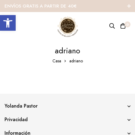
ENVÍOS GRATIS A PARTIR DE 40€
Abrir barra de herramientas
0
adriano
Casa
adriano
Yolanda Pastor
Privacidad
Información