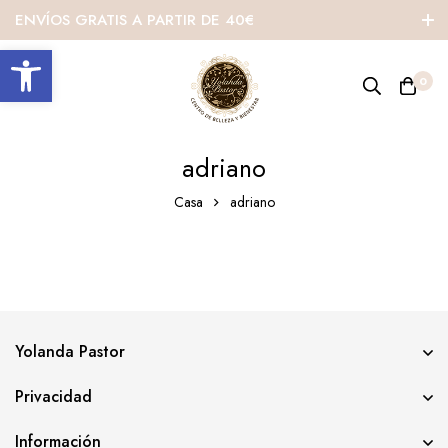
ENVÍOS GRATIS A PARTIR DE 40€
Abrir barra de herramientas
0
adriano
Casa
adriano
Yolanda Pastor
Privacidad
Información