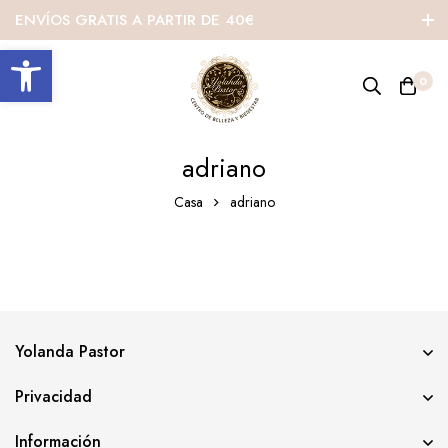
ENVÍOS GRATIS A PARTIR DE 40€
Abrir barra de herramientas
0
adriano
Casa
adriano
Yolanda Pastor
Privacidad
Información