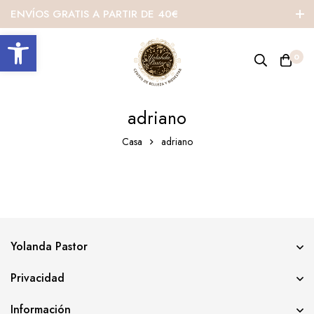
ENVÍOS GRATIS A PARTIR DE 40€
Abrir barra de herramientas
0
adriano
Casa
adriano
Yolanda Pastor
Privacidad
Información