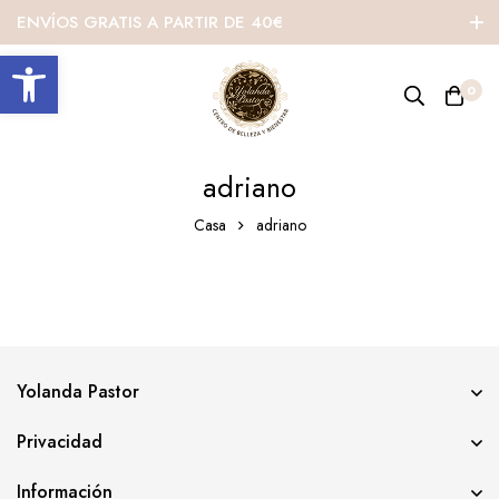
ENVÍOS GRATIS A PARTIR DE 40€
Abrir barra de herramientas
0
adriano
Casa
adriano
Yolanda Pastor
Privacidad
Información