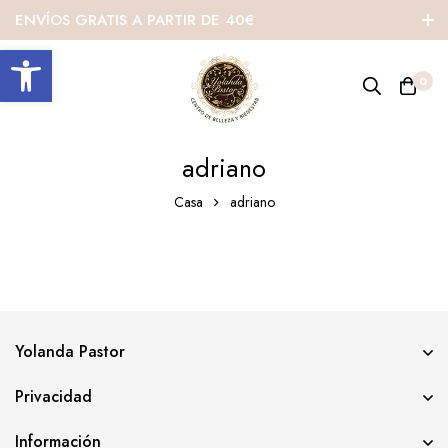
ENVÍOS GRATIS A PARTIR DE 40€
Abrir barra de herramientas
0
adriano
Casa
adriano
Yolanda Pastor
Privacidad
Información