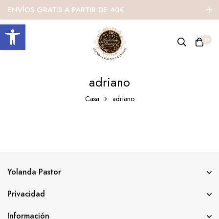
ENVÍOS GRATIS A PARTIR DE 40€
Abrir barra de herramientas
0
adriano
Casa
adriano
Yolanda Pastor
Privacidad
Información