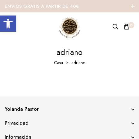
ENVÍOS GRATIS A PARTIR DE 40€
Abrir barra de herramientas
0
adriano
Casa
adriano
Yolanda Pastor
Privacidad
Información