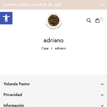
ENVÍOS GRATIS A PARTIR DE 40€
Abrir barra de herramientas
0
adriano
Casa
adriano
Yolanda Pastor
Privacidad
Información