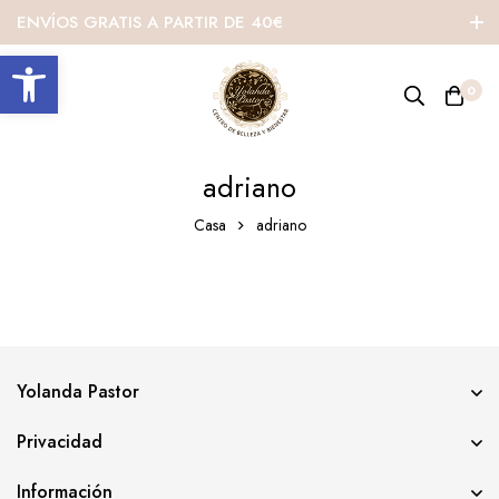
ENVÍOS GRATIS A PARTIR DE 40€
Abrir barra de herramientas
0
adriano
Casa
adriano
Yolanda Pastor
Privacidad
Información