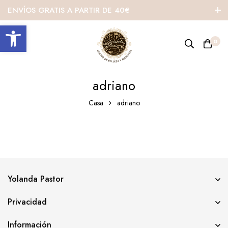
ENVÍOS GRATIS A PARTIR DE 40€
Abrir barra de herramientas
0
adriano
Casa
adriano
Yolanda Pastor
Privacidad
Información