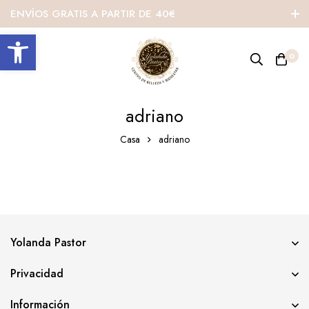
ENVÍOS GRATIS A PARTIR DE 40€
Abrir barra de herramientas
0
adriano
Casa
adriano
Yolanda Pastor
Privacidad
Información