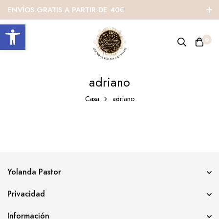
ENVÍOS GRATIS A PARTIR DE 40€
Abrir barra de herramientas
0
adriano
Casa
adriano
Yolanda Pastor
Privacidad
Información