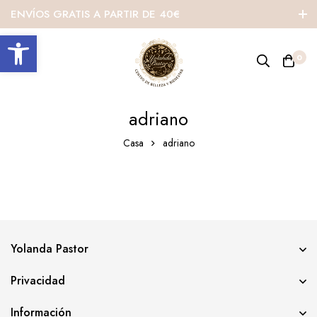
ENVÍOS GRATIS A PARTIR DE 40€
Abrir barra de herramientas
0
adriano
Casa
adriano
Yolanda Pastor
Privacidad
Información