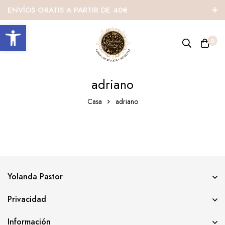
ENVÍOS GRATIS A PARTIR DE 40€
Abrir barra de herramientas
0
adriano
Casa
adriano
Yolanda Pastor
Privacidad
Información