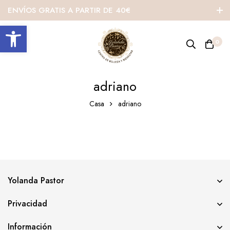
ENVÍOS GRATIS A PARTIR DE 40€
Abrir barra de herramientas
0
adriano
Casa
adriano
Yolanda Pastor
Privacidad
Información