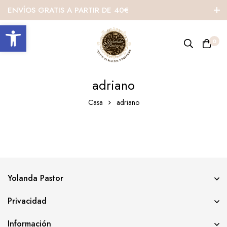
ENVÍOS GRATIS A PARTIR DE 40€
Abrir barra de herramientas
0
adriano
Casa
adriano
Yolanda Pastor
Privacidad
Información