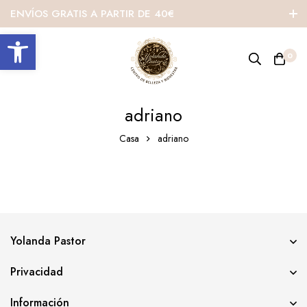
ENVÍOS GRATIS A PARTIR DE 40€
Abrir barra de herramientas
0
adriano
Casa
adriano
Yolanda Pastor
Privacidad
Información