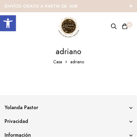
ENVÍOS GRATIS A PARTIR DE 40€
Abrir barra de herramientas
0
adriano
Casa
adriano
Yolanda Pastor
Privacidad
Información