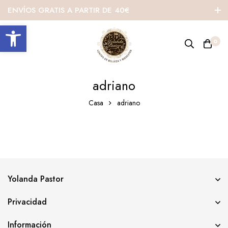
ENVÍOS GRATIS A PARTIR DE 40€
Abrir barra de herramientas
0
adriano
Casa
adriano
Yolanda Pastor
Privacidad
Información