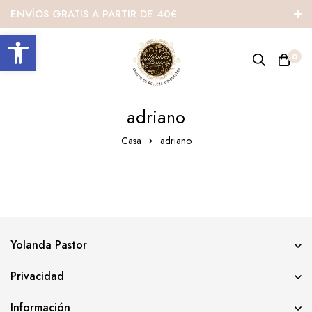
ENVÍOS GRATIS A PARTIR DE 40€
Abrir barra de herramientas
0
adriano
Casa
adriano
Yolanda Pastor
Privacidad
Información