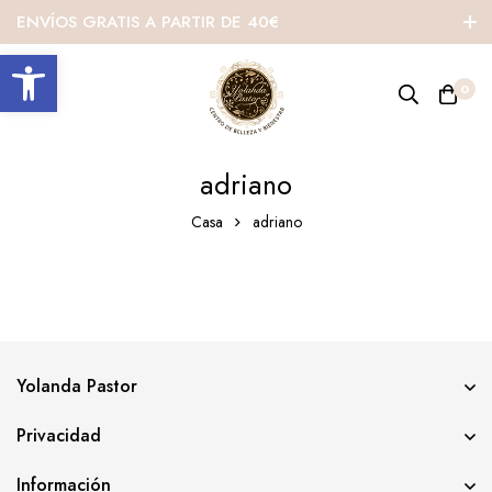
ENVÍOS GRATIS A PARTIR DE 40€
Abrir barra de herramientas
0
adriano
Casa
adriano
Yolanda Pastor
Privacidad
Información